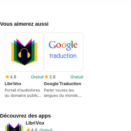
Vous aimerez aussi
4.8
Gratuit
3.8
Gratuit
LibriVox
Google Traduction
Portail d'audiolivres
Parler toutes les
du domaine public
langues du monde,
gratuits et
ou presque
accessibles à tous.
Découvrez des apps
LibriVox
4.8
Gratuit